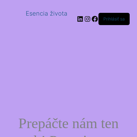
Esencia života
LinkedIn
Instagram
Facebook
Prihlásiť sa
Prepáčte nám ten